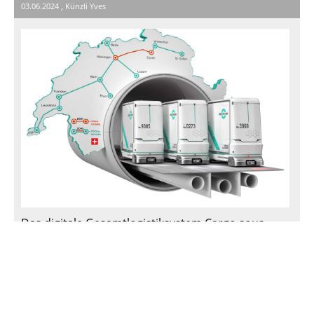
03.06.2024
, Künzli Yves
Das digitale Gesamtlogistiksystem Cargo sous
terrain (CST) verbindet ab 2031 die grossen
Zentren der Schweiz. CST entlastet Schienen und
Strassen, reduziert die Umweltbelastung und sorgt
für die pünktliche Lieferung von Waren für alle.